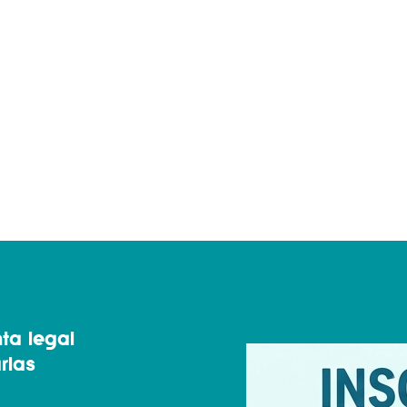
ta legal
rlas